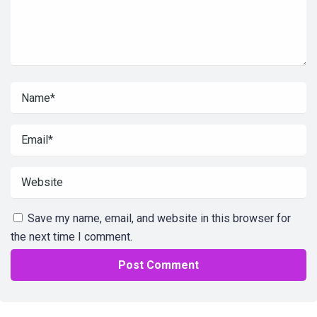
Save my name, email, and website in this browser for
the next time I comment.