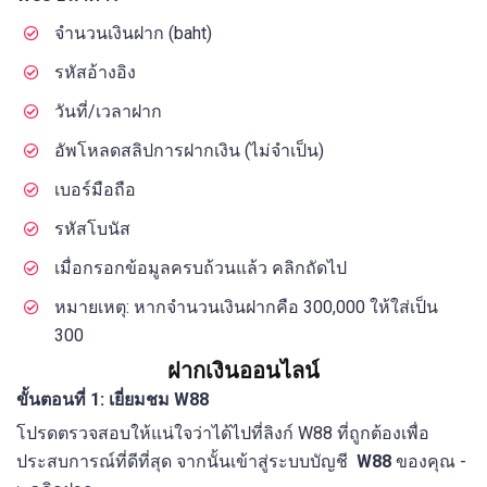
จำนวนเงินฝาก (baht)
รหัสอ้างอิง
วันที่/เวลาฝาก
อัพโหลดสลิปการฝากเงิน (ไม่จำเป็น)
เบอร์มือถือ
รหัสโบนัส
เมื่อกรอกข้อมูลครบถ้วนแล้ว คลิกถัดไป
หมายเหตุ: หากจำนวนเงินฝากคือ 300,000 ให้ใส่เป็น
300
ฝากเงินออนไลน์
ขั้นตอนที่ 1: เยี่ยมชม W88
โปรดตรวจสอบให้แน่ใจว่าได้ไปที่ลิงก์ W88 ที่ถูกต้องเพื่อ
ประสบการณ์ที่ดีที่สุด จากนั้นเข้าสู่ระบบบัญชี
W88
ของคุณ -