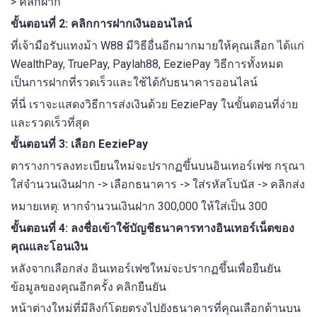
> คลิกฝาก
ขั้นตอนที่ 2: คลิกการฝากเงินออนไลน์
ที่เจ้ามือรับแทงม้า W88 มีวิธีอื่นอีกมากมายให้คุณเลือก ได้แก่
WealthPay, TruePay, Paylah88, EeziePay วิธีการทั้งหมด
เป็นการฝากที่รวดเร็วและใช้ได้กับธนาคารออนไลน์
ที่นี่ เราจะแสดงวิธีการส่งเงินด้วย EeziePay ในขั้นตอนที่ง่าย
และรวดเร็วที่สุด
ขั้นตอนที่ 3: เลือก EeziePay
ตารางการลงทะเบียนใหม่จะปรากฏขึ้นบนอินเทอร์เฟซ กรุณา
ใส่จำนวนเงินฝาก -> เลือกธนาคาร -> ใส่รหัสโบนัส -> คลิกส่ง
หมายเหตุ: หากจำนวนเงินฝาก 300,000 ให้ใส่เป็น 300
ขั้นตอนที่ 4: ลงชื่อเข้าใช้บัญชีธนาคารทางอินเทอร์เน็ตของ
คุณและโอนเงิน
หลังจากเลือกส่ง อินเทอร์เฟซใหม่จะปรากฏขึ้นเพื่อยืนยัน
ข้อมูลของคุณอีกครั้ง คลิกยืนยัน
หน้าต่างใหม่ที่มีลิงก์โดยตรงไปยังธนาคารที่คุณเลือกด้านบน