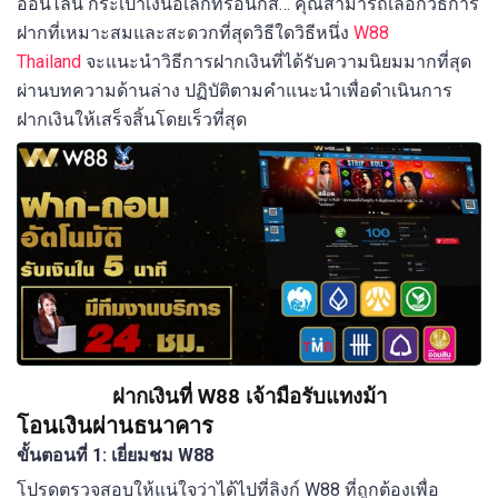
ออนไลน์ กระเป๋าเงินอิเล็กทรอนิกส์… คุณสามารถเลือกวิธีการ
ฝากที่เหมาะสมและสะดวกที่สุดวิธีใดวิธีหนึ่ง
W88
Thailand
จะแนะนำวิธีการฝากเงินที่ได้รับความนิยมมากที่สุด
ผ่านบทความด้านล่าง ปฏิบัติตามคำแนะนำเพื่อดำเนินการ
ฝากเงินให้เสร็จสิ้นโดยเร็วที่สุด
ฝากเงินที่ W88 เจ้ามือรับแทงม้า
โอนเงินผ่านธนาคาร
ขั้นตอนที่ 1: เยี่ยมชม W88
โปรดตรวจสอบให้แน่ใจว่าได้ไปที่ลิงก์ W88 ที่ถูกต้องเพื่อ